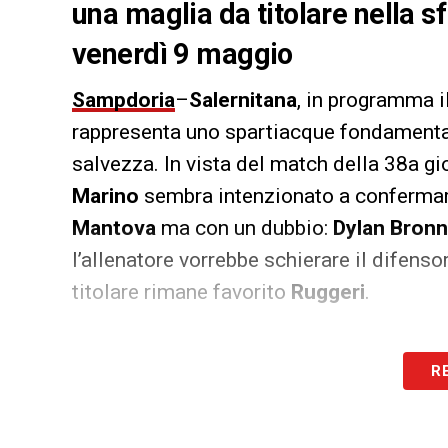
una maglia da titolare nella s
venerdì 9 maggio
Sampdoria
–
Salernitana
, in programma i
rappresenta uno spartiacque fondamentale
salvezza. In vista del match della 38a gi
Marino
sembra intenzionato a confermare 
Mantova
ma con un dubbio:
Dylan Bronn
l’allenatore vorrebbe schierare il difenso
titolare rimane favorito
Ruggeri
.
LA PLAYLIST DELLE NOSTRE TOP NEW
R