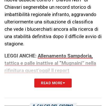
Chiavari segnerebbe un record storico di
imbattibilità regionale infranto, aggravando
ulteriormente una situazione di classifica
che vede i blucerchiati ancora alla ricerca di
una stabilità definitiva dopo il difficile avvio di
stagione.
LEGGI ANCHE:
Allenamento Sampdoria,
tattica e palle inattive al “Mugnaini” nella
rifinitura quest’oggi! Il report
READ MORE
LA PLAYLIST DELLE NOSTRE TOP NEWS
IL CALCIO DEL GIORNO