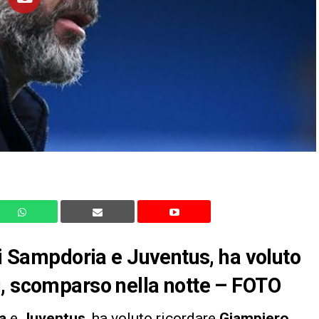
di Sampdoria e Juventus, ha voluto
i, scomparso nella notte – FOTO
a
e
Juventus
, ha voluto ricordare
Giampiero