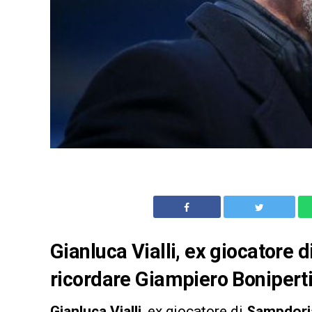
Gianluca Vialli, ex giocatore 
ricordare Giampiero Bonipert
Gianluca Vialli
, ex giocatore di
Sampdori