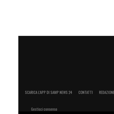
Un post condiviso da Luca Vialli (@lucavi
LA PLAYLIST DELLE NOSTRE TOP NEW
SCARICA L’APP DI SAMP NEWS 24
CONTATTI
REDAZION
Gestisci consenso