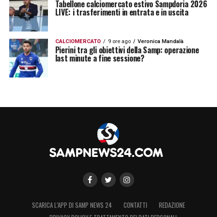
Tabellone calciomercato estivo Sampdoria 2026
LIVE: i trasferimenti in entrata e in uscita
CALCIOMERCATO
9 ore ago
Veronica Mandalà
Pierini tra gli obiettivi della Samp: operazione
last minute a fine sessione?
SCARICA L’APP DI SAMP NEWS 24
CONTATTI
REDAZIONE