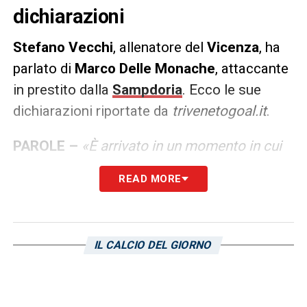
dichiarazioni
Stefano Vecchi
, allenatore del
Vicenza
, ha
parlato di
Marco Delle Monache
, attaccante
in prestito dalla
Sampdoria
. Ecco le sue
dichiarazioni riportate da
trivenetogoal.it
.
PAROLE –
«È arrivato in un momento in cui
abbiamo trovato la quadra ho bisogno di
READ MORE
trovare il momento giusto per inserirlo e che
possa mostrare le sue qualità»
.
IL CALCIO DEL GIORNO
LA PLAYLIST DELLE NOSTRE TOP NEWS