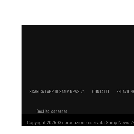
SCARICA L’APP DI SAMP NEWS 24
CONTATTI
REDAZION
Gestisci consenso
Copyright 2026 © riproduzione riservata Samp News 24 -
11028660014 Editore e proprietario: Sport Review S.r.l