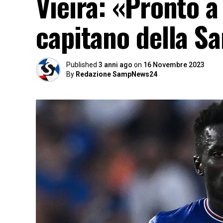
Vieira: «Pronto a
capitano della S
Published
3 anni ago
on
16 Novembre 2023
By
Redazione SampNews24