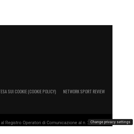
ESA SUI COOKIE (COOKIE POLICY)
NETWORK SPORT REVIEW
Change privacy settings
al Registro Operatori di Comunicazione al n. 26692 - PI
. Il marchio Sampdoria è di esclusiva proprietà di U.C.