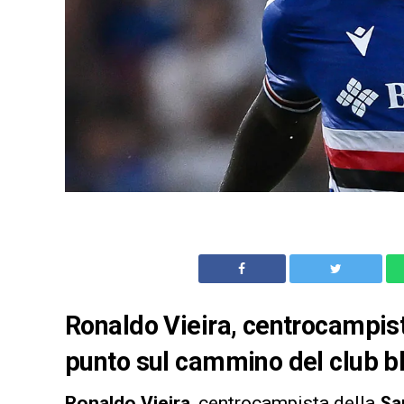
Ronaldo Vieira, centrocampist
punto sul cammino del club bl
Ronaldo
Vieira
, centrocampista della
Sa