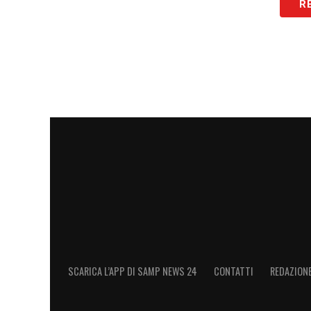
R
SCARICA L’APP DI SAMP NEWS 24
CONTATTI
REDAZION