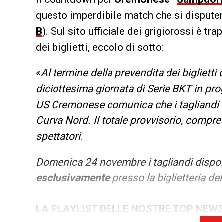
questo imperdibile match che si disputer
B
). Sul sito ufficiale dei grigiorossi è t
dei biglietti, eccolo di sotto:
«
Al termine della prevendita dei biglietti 
diciottesima giornata di Serie BKT in p
US Cremonese comunica che i tagliandi ve
Curva Nord. Il totale provvisorio, compres
spettatori
.
Domenica 24 novembre i tagliandi dispon
esclusivamente
presso la biglietteria de
LA PLAYLIST DELLE NOSTRE TOP NEW