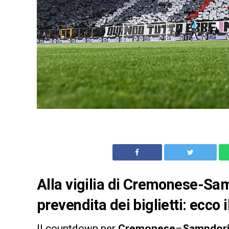
Alla vigilia di Cremonese-Sam
prevendita dei biglietti: ecco 
Il countdown per
Cremonese
–
Sampdor