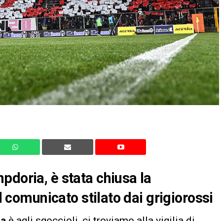
pdoria, è stata chiusa la
il comunicato stilato dai grigiorossi
ia
è agli sgoccioli, ci troviamo alla vigilia di