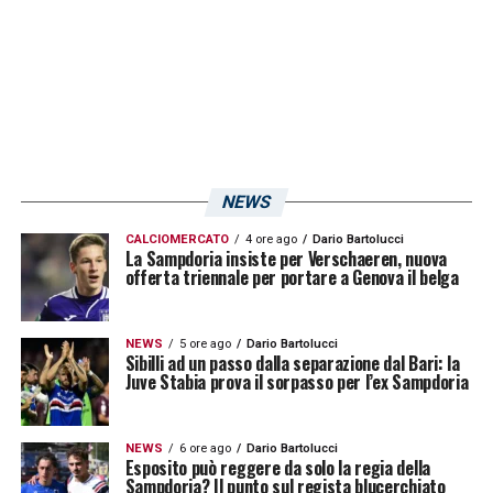
dai giallorossi
.
LA PLAYLIST DELLE NOSTRE TOP NEWS
NEWS
CALCIOMERCATO
4 ore ago
Dario Bartolucci
La Sampdoria insiste per Verschaeren, nuova
offerta triennale per portare a Genova il belga
NEWS
5 ore ago
Dario Bartolucci
Sibilli ad un passo dalla separazione dal Bari: la
Juve Stabia prova il sorpasso per l’ex Sampdoria
NEWS
6 ore ago
Dario Bartolucci
Esposito può reggere da solo la regia della
Sampdoria? Il punto sul regista blucerchiato