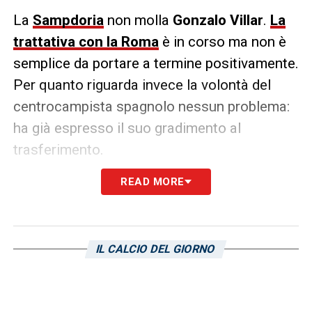
La
Sampdoria
non molla
Gonzalo Villar
.
La
trattativa con la Roma
è in corso ma non è
semplice da portare a termine positivamente.
Per quanto riguarda invece la volontà del
centrocampista spagnolo nessun problema:
ha già espresso il suo gradimento al
trasferimento.
READ MORE
A quanto riporta
Il Tempo
, restano però in
corsa anche il
Monza
e il
Valencia
che non
hanno tutti i paletti che deve rispettare la
Sampdoria nel trattare Villar. La distanza con
IL CALCIO DEL GIORNO
la Roma non è tanto sulla formula, ma sulle
cifre. Sono
troppi i 10 milioni di euro chiesti