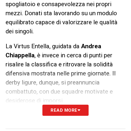
spogliatoio e consapevolezza nei propri
mezzi. Donati sta lavorando su un modulo
equilibrato capace di valorizzare le qualità
dei singoli.
La Virtus Entella, guidata da
Andrea
Chiappella
, è invece in cerca di punti per
risalire la classifica e ritrovare la solidità
difensiva mostrata nelle prime giornate. Il
derby ligure, dunque, si preannuncia
combattuto, con due squadre motivate e
desiderose di imporsi.
READ MORE
La Samp, sostenuta da una tifoseria densa,
punta a dare continuità ai progressi delle