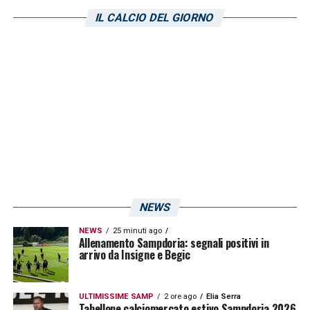
ultime settimane e a confermarsi tra le
IL CALCIO DEL GIORNO
protagoniste del campionato cadetto.
Fischio d’inizio alle 20:30: il campo dirà chi
riuscirà ad avere la meglio in questa
affascinante sfida tutta ligure!
LA LISTA DEI CONVOCATI PER IL MATCH
CON LA VIRTUS ENTELLA
LA PLAYLIST DELLE NOSTRE TOP NEWS
NEWS
NEWS
25 minuti ago
Allenamento Sampdoria: segnali positivi in
arrivo da Insigne e Begic
ULTIMISSIME SAMP
2 ore ago
Elia Serra
Tabellone calciomercato estivo Sampdoria 2026