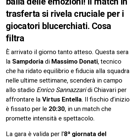
balia delle emozioni! Il match in
trasferta si rivela cruciale per i
giocatori blucerchiati. Cosa
filtra
È arrivato il giorno tanto atteso. Questa sera
la
Sampdoria
di
Massimo Donati
, tecnico
che ha ridato equilibrio e fiducia alla squadra
nelle ultime settimane, scenderà in campo
allo stadio
Enrico Sannazzari
di Chiavari per
affrontare la
Virtus Entella
. Il fischio d’inizio
è fissato per le
20:30
, in un match che
promette intensità e spettacolo.
La gara è valida per l’
8ª giornata del