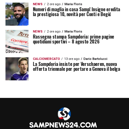
in prestito. Sarebbe una formula più
NEWS
2 ore ago
Maria Floris
Numeri di maglia in casa Samp! Insigne eredita
la prestigiosa 10, novità per Conti e Begić
sostenibile per la
Sampdoria
, che potrebbe
così riabbracciare il difensore senza dover
sostenere subito un investimento pesante.
NEWS
2 ore ago
Maria Floris
Rassegna stampa Sampdoria: prime pagine
quotidiani sportivi – 8 agosto 2026
Al momento, però, anche questo scenario
resta complicato. Servirebbe infatti la
CALCIOMERCATO
13 ore ago
Dario Bartolucci
La Sampdoria insiste per Verschaeren, nuova
disponibilità del club francese a rivedere la
offerta triennale per portare a Genova il belga
gestione del giocatore e ad aprire a una
formula diversa dalla cessione immediata.
Per questo la pista resta viva, ma non
semplice da concretizzare.
Viti Sampdoria, concorrenza di
Palermo e Cagliari