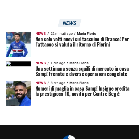
prestito alla Fiorentina e di proprietà del
Nizza
, rappresenta un rinforzo considerato
NEWS
prioritario dalla dirigenza blucerchiata. La
NEWS
22 minuti ago
Maria Floris
Sampdoria aveva individuato in lui il profilo
Non solo volti nuovi sul taccuino di Branco! Per
l’attacco si valuta il ritorno di Pierini
ideale per colmare una lacuna strutturale del
reparto arretrato, in particolare nel ruolo di
NEWS
1 ora ago
Maria Floris
braccetto sinistro
nella difesa a tre.
Una settimana senza squilli di mercato in casa
Samp! Frenate e diverse operazioni congelate
L’operazione consentirà a Viti di ritrovare
NEWS
3 ore ago
Maria Floris
Numeri di maglia in casa Samp! Insigne eredita
continuità e minutaggio in
Serie B
, mentre la
la prestigiosa 10, novità per Conti e Begić
Sampdoria potrà aggiungere esperienza,
fisicità e affidabilità in una fase delicata della
stagione.
Viti Sampdoria, tempi stretti ma