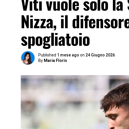
Viti vuole solo l
Nizza, il difensor
spogliatoio
Published
1 mese ago
on
24 Giugno 2026
By
Maria Floris