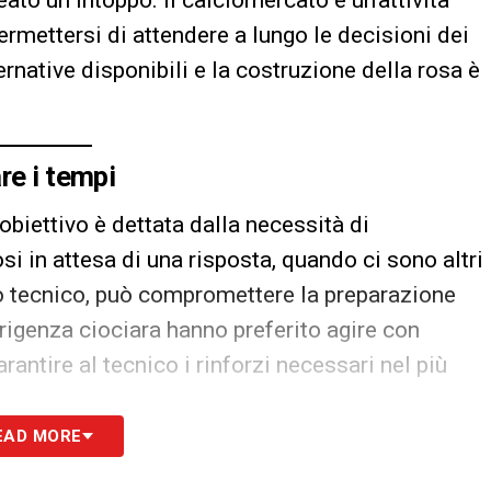
to un intoppo. Il calciomercato è un’attività
rmettersi di attendere a lungo le decisioni dei
rnative disponibili e la costruzione della rosa è
re i tempi
biettivo è dettata dalla necessità di
si in attesa di una risposta, quando ci sono altri
tto tecnico, può compromettere la preparazione
irigenza ciociara hanno preferito agire con
antire al tecnico i rinforzi necessari nel più
EAD MORE
gnificare dover valutare altre opportunità, o