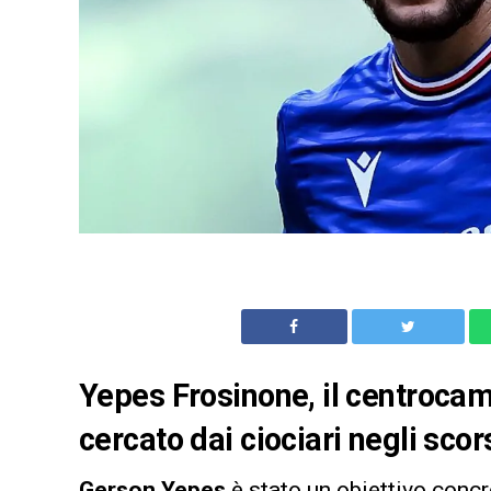
Yepes Frosinone, il centrocam
cercato dai ciociari negli scors
Gerson Yepes
è stato un obiettivo conc