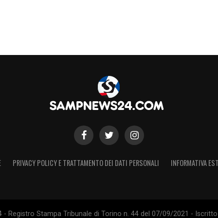
sinone dovesse tornare alla carica in un secondo
r cambiato rotta.
La
Sampdoria
, intanto,
ta a valutare il futuro del suo giovane
S
E
PRIVACY POLICY E TRATTAMENTO DEI DATI PERSONALI
INFORMATIVA EST
 Registro Stampa Tribunale di Torino n. 44 del 07/09/2021 - Iscritto 