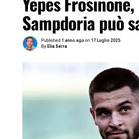
Yepes Frosinone, 
Sampdoria può sa
Published
1 anno ago
on
17 Luglio 2025
By
Elia Serra