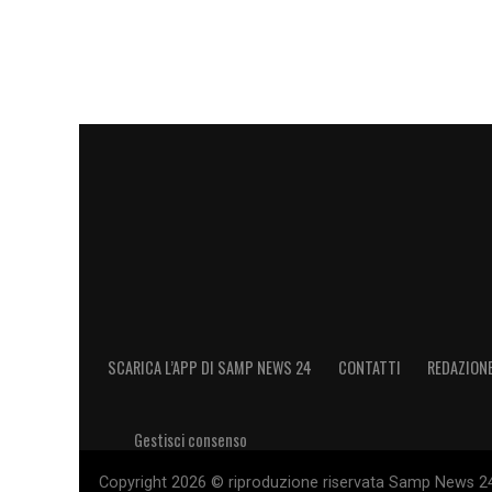
riconsiderare la sua posizione se il Fro
momento, cosa meno probabile dopo ave
continua a monitorare la situazione, pron
centrocampista.
LA PLAYLIST DELLE NOSTRE TOP NEW
SCARICA L’APP DI SAMP NEWS 24
CONTATTI
REDAZION
Gestisci consenso
Copyright 2026 © riproduzione riservata Samp News 24 -