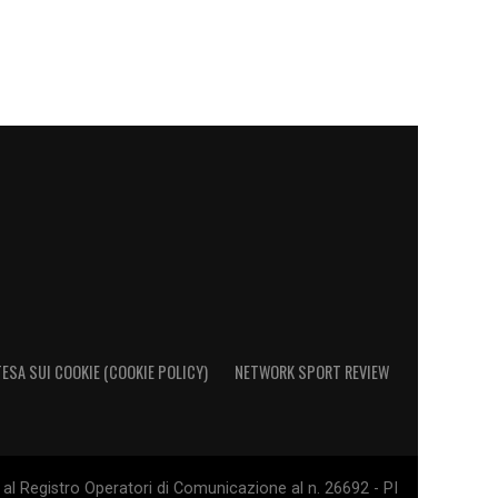
ESA SUI COOKIE (COOKIE POLICY)
NETWORK SPORT REVIEW
al Registro Operatori di Comunicazione al n. 26692 - PI