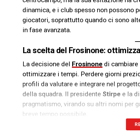
centrocampo, ma la sua esitazione ha crea
dinamica, e i club spesso non possono pe
giocatori, soprattutto quando ci sono alte
in fase avanzata.
La scelta del Frosinone: ottimizza
La decisione del
Frosinone
di cambiare o
ottimizzare i tempi. Perdere giorni prezio
profili da valutare e integrare nel proge
della squadra. Il presidente
Stirpe
e la d
pragmatismo, virando su altri nomi per gar
breve tempo possibile.
R
Per
Yepes
, questa situazione potrebbe si