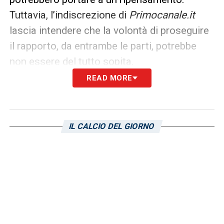
Tuttavia, l’indiscrezione di
Primocanale.it
lascia intendere che la volontà di proseguire
il rapporto, da entrambe le parti, potrebbe
non essere del tutto sopita.
READ MORE
Gli addetti ai lavori e i tifosi della
Sampdoria
attendono con interesse i prossimi sviluppi,
per capire se il futuro di
Gerard Yepes
sarà
IL CALCIO DEL GIORNO
ancora a tinte blucerchiate o se il
centrocampista spagnolo intraprenderà una
nuova avventura professionale altrove. La
situazione è fluida e nuovi aggiornamenti
sono attesi nei prossimi giorni.