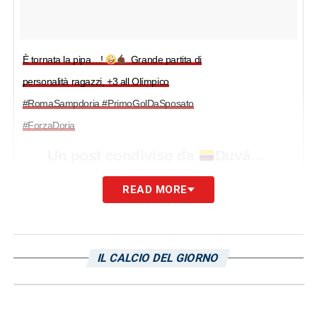
È tornata la pipa…!
Grande partita di
personalità ragazzi, +3 all Olímpico
#RomaSampdoria #PrimoGolDaSposato
#ForzaDoria
Un post condiviso da
Duván Esteban Zapata (@duvanzapata91) in data:
READ MORE
Zapata-gol, la Samp sbanca
l'”Olimpico”
IL CALCIO DEL GIORNO