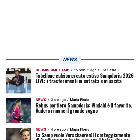
NEWS
ULTIMISSIME SAMP
25 minuti ago
Elia Serra
Tabellone calciomercato estivo Sampdoria 2026
LIVE: i trasferimenti in entrata e in uscita
NEWS
3 ore ago
Maria Floris
C’è anche Duvan
Rebus portiere Sampdoria: Vindahl è il favorito,
Audero rimane il grande sogno
Un post condiviso da Emiliano Viviano (@officialviviano) in data:
NEWS
4 ore ago
Maria Floris
Zapata-gol, la Samp sbanca
La Samp vuole Verschaeren! Il corteggiamento