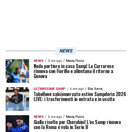
l’invito e per l’accoglienza. È stato bello
rivedere tanti amici e avere l’opportunità di
tornare a Marassi dopo diversi anni, con
emozioni che non cambiano mai».
TEMPO A GENOVA
–
«È sempre un piacere
NEWS
trascorrere del tempo in una terra che porto
NEWS
5 ore ago
Maria Floris
nel cuore».
Nodo portiere in casa Samp! La Carrarese
rinnova con Fiorillo e allontana il ritorno a
Genova
LA PLAYLIST DELLE NOSTRE TOP NEWS
ULTIMISSIME SAMP
6 ore ago
Elia Serra
Tabellone calciomercato estivo Sampdoria 2026
LIVE: i trasferimenti in entrata e in uscita
NEWS
6 ore ago
Maria Floris
Giallo risolto per Cherubini! L’ex Samp rinnova
con la Roma e vola in Serie B