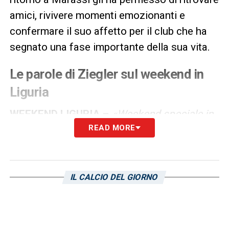
amici, rivivere momenti emozionanti e
confermare il suo affetto per il club che ha
segnato una fase importante della sua vita.
Le parole di Ziegler sul weekend in
Liguria
WEEKEND LIGURIA
–
«Weekend speciale in
READ MORE
Liguria, tra famiglia, mare e tanti bei ricordi.
L’occasione era il compleanno di mia moglie
ma anche la celebrazione degli 80 anni della
Sampdoria».
IL CALCIO DEL GIORNO
RINGRAZIAMENTI ULTRAS
–
«Grazie al
gruppo degli ultras Tito Cucchiaroni per