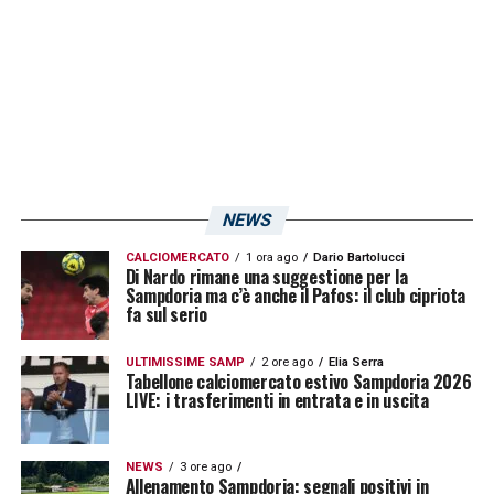
dando un contributo fondamentale alla
crescita di Okaka e Gabbiadini. Visto che si
fanno tanti nomi per l’Italia, – conclude il
procuratore alle colonne del Corriere
Mercantile – credo che Eder in questo senso
potrebbe essere un po’ più considerato».
NEWS
CALCIOMERCATO
1 ora ago
Dario Bartolucci
LA PLAYLIST DELLE NOSTRE TOP NEWS
Di Nardo rimane una suggestione per la
Sampdoria ma c’è anche il Pafos: il club cipriota
fa sul serio
ULTIMISSIME SAMP
2 ore ago
Elia Serra
Tabellone calciomercato estivo Sampdoria 2026
LIVE: i trasferimenti in entrata e in uscita
NEWS
3 ore ago
Allenamento Sampdoria: segnali positivi in