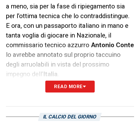
a meno, sia per la fase di ripiegamento sia
per l’ottima tecnica che lo contraddistingue.
E ora, con un passaporto italiano in mano e
tanta voglia di giocare in Nazionale, il
commissario tecnico azzurro
Antonio Conte
lo avrebbe annotato sul proprio taccuino
degli arruolabili in vista del prossimo
impegno dell’
Italia
.
READ MORE
A confermare i meriti dell’attaccante
blucerchiato è il suo agente
Emanuele Ricci
:
«
Eder mi sembra possa fare al caso degli
IL CALCIO DEL GIORNO
azzurri. L’anno scorso, pur giocando in
prevalenza con la squadra, ha segnato
molto, mentre in questo campionato sta