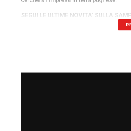
cercherà l’impresa in terra pugliese.
SEGUI LE ULTIME NOVITA’ SULLA SAM
R
LA PLAYLIST DELLE NOSTRE TOP NEW