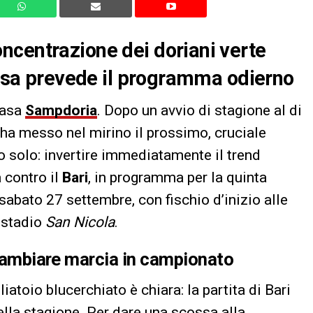
ncentrazione dei doriani verte
 cosa prevede il programma odierno
casa
Sampdoria
. Dopo un avvio di stagione al di
e ha messo nel mirino il prossimo, cruciale
no solo: invertire immediatamente il trend
a contro il
Bari
, in programma per la quinta
 sabato 27 settembre, con fischio d’inizio alle
o stadio
San Nicola
.
e cambiare marcia in campionato
atoio blucerchiato è chiara: la partita di Bari
lla stagione. Per dare una scossa alla