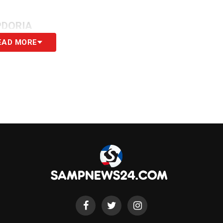
PDORIA
EAD MORE
S