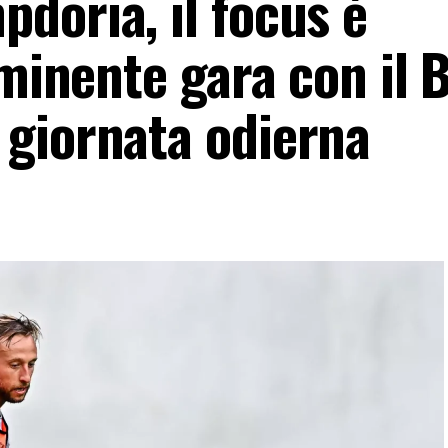
doria, il focus è
minente gara con il Ba
giornata odierna