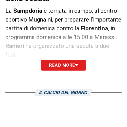
La
Sampdoria
è tornata in campo, al centro
sportivo Mugnaini, per preparare l’importante
partita di domenica contro la
Fiorentina
, in
programma domenica alle 15.00 a Marassi.
Ranieri
ha organizzato una seduta a due
fasi.
READ MORE
Come si apprende dal report ufficiale sul sito
della società blucerchiata, nella prima, a
gruppo compatto, attivazione tecnico-
IL CALCIO DEL GIORNO
atletica ed esercitazione tattica; nella
seconda partita a spazi larghi. Domani alle
13.00 il tecnico parlerà in conferenza
stampa.