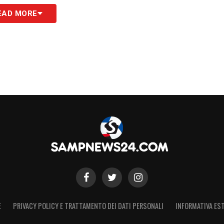
EAD MORE
si, ma
o a casa
doria
audero) in data:
8 Mar 2020 alle ore 1:23 PDT
S
E
PRIVACY POLICY E TRATTAMENTO DEI DATI PERSONALI
INFORMATIVA EST