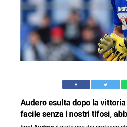
Audero esulta dopo la vittoria
facile senza i nostri tifosi, 
Emil
Audero
è stato uno dei protagonisti