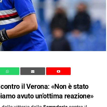
 contro il Verona: «Non è stato
abbiamo avuto un’ottima reazione»
 della vittoria della
Sampdoria
contro il