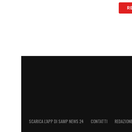
R
Non è stato sicuramente facile senza il supporto dei nostri tifo
nonostante le mille difficoltà dentro e fuori dal campo portiam
tre punti molto importanti! Ottima prova di reazione
@samp
@seriea #forzasamp
Un post condiviso da
Emil Audero Mulyadi
(@emil_
LA PLAYLIST DELLE NOSTRE TOP NEW
SCARICA L’APP DI SAMP NEWS 24
CONTATTI
REDAZION