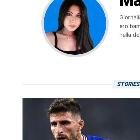
Ma
Giornali
ero bam
nella d
STORIES