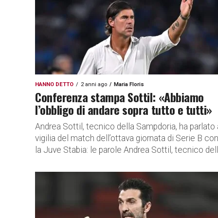
HANNO DETTO
2 anni ago
Maria Floris
Conferenza stampa Sottil: «Abbiamo
l’obbligo di andare sopra tutto e tutti»
Andrea Sottil, tecnico della Sampdoria, ha parlato 
vigilia del match dell’ottava giornata di Serie B co
la Juve Stabia: le parole Andrea Sottil, tecnico della