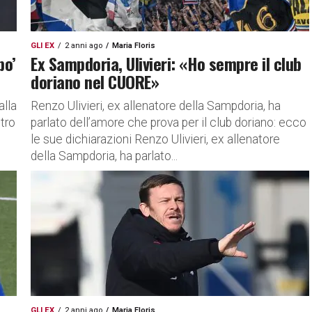
GLI EX
2 anni ago
Maria Floris
po’
Ex Sampdoria, Ulivieri: «Ho sempre il club
doriano nel CUORE»
alla
Renzo Ulivieri, ex allenatore della Sampdoria, ha
ntro
parlato dell’amore che prova per il club doriano: ecco
le sue dichiarazioni Renzo Ulivieri, ex allenatore
della Sampdoria, ha parlato...
GLI EX
2 anni ago
Maria Floris