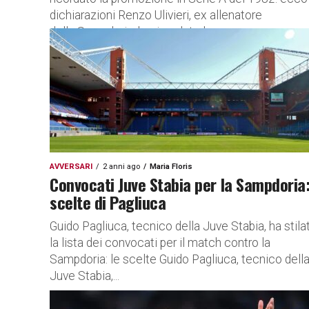
dichiarazioni Renzo Ulivieri, ex allenatore
della Sampdoria, ha ricordato la...
AVVERSARI
2 anni ago
Maria Floris
Convocati Juve Stabia per la Sampdoria:
scelte di Pagliuca
Guido Pagliuca, tecnico della Juve Stabia, ha stila
la lista dei convocati per il match contro la
Sampdoria: le scelte Guido Pagliuca, tecnico dell
Juve Stabia,...