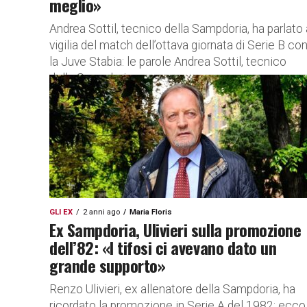
meglio»
Andrea Sottil, tecnico della Sampdoria, ha parlato 
vigilia del match dell’ottava giornata di Serie B co
la Juve Stabia: le parole Andrea Sottil, tecnico
della Sampdoria,...
GLI EX
2 anni ago
Maria Floris
Ex Sampdoria, Ulivieri sulla promozione
dell’82: «I tifosi ci avevano dato un
grande supporto»
Renzo Ulivieri, ex allenatore della Sampdoria, ha
ricordato la promozione in Serie A del 1982: ecco