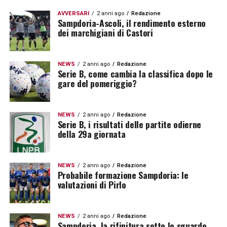
AVVERSARI
2 anni ago
Redazione
Sampdoria-Ascoli, il rendimento esterno
dei marchigiani di Castori
NEWS
2 anni ago
Redazione
Serie B, come cambia la classifica dopo le
gare del pomeriggio?
NEWS
2 anni ago
Redazione
Serie B, i risultati delle partite odierne
della 29a giornata
NEWS
2 anni ago
Redazione
Probabile formazione Sampdoria: le
valutazioni di Pirlo
NEWS
2 anni ago
Redazione
Sampdoria, la rifinitura sotto lo sguardo