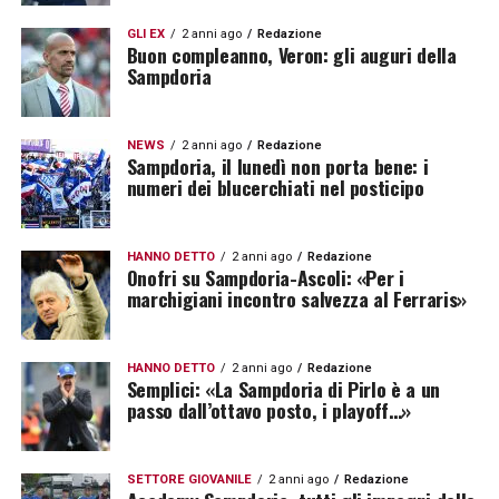
GLI EX
2 anni ago
Redazione
Buon compleanno, Veron: gli auguri della
Sampdoria
NEWS
2 anni ago
Redazione
Sampdoria, il lunedì non porta bene: i
numeri dei blucerchiati nel posticipo
HANNO DETTO
2 anni ago
Redazione
Onofri su Sampdoria-Ascoli: «Per i
marchigiani incontro salvezza al Ferraris»
HANNO DETTO
2 anni ago
Redazione
Semplici: «La Sampdoria di Pirlo è a un
passo dall’ottavo posto, i playoff…»
SETTORE GIOVANILE
2 anni ago
Redazione