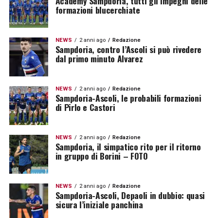
Academy Sampdoria, tutti gli impegni delle
formazioni blucerchiate
NEWS
2 anni ago
Redazione
Sampdoria, contro l’Ascoli si può rivedere
dal primo minuto Alvarez
NEWS
2 anni ago
Redazione
Sampdoria-Ascoli, le probabili formazioni
di Pirlo e Castori
NEWS
2 anni ago
Redazione
Sampdoria, il simpatico rito per il ritorno
in gruppo di Borini – FOTO
NEWS
2 anni ago
Redazione
Sampdoria-Ascoli, Depaoli in dubbio: quasi
sicura l’iniziale panchina