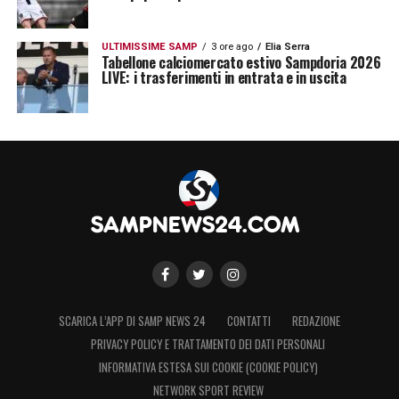
ULTIMISSIME SAMP
3 ore ago
Elia Serra
Tabellone calciomercato estivo Sampdoria 2026
LIVE: i trasferimenti in entrata e in uscita
SCARICA L’APP DI SAMP NEWS 24
CONTATTI
REDAZIONE
PRIVACY POLICY E TRATTAMENTO DEI DATI PERSONALI
INFORMATIVA ESTESA SUI COOKIE (COOKIE POLICY)
NETWORK SPORT REVIEW