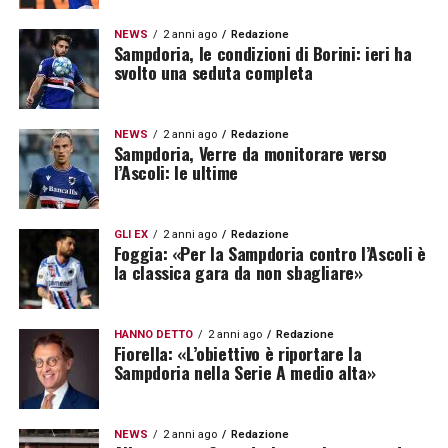
NEWS
2 anni ago
Redazione
Sampdoria, le condizioni di Borini: ieri ha
svolto una seduta completa
NEWS
2 anni ago
Redazione
Sampdoria, Verre da monitorare verso
l’Ascoli: le ultime
GLI EX
2 anni ago
Redazione
Foggia: «Per la Sampdoria contro l’Ascoli è
la classica gara da non sbagliare»
HANNO DETTO
2 anni ago
Redazione
Fiorella: «L’obiettivo è riportare la
Sampdoria nella Serie A medio alta»
NEWS
2 anni ago
Redazione