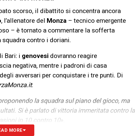
sabato scorso, il dibattito si concentra ancora
o
, l’allenatore del
Monza
– tecnico emergente
loso – è tornato a commentare la sofferta
a squadra contro i doriani.
i Bari: i
genovesi
dovranno reagire
cia negativa, mentre i padroni di casa
egli avversari per conquistare i tre punti. Di
rzaMonza.it
:
 proponendo la squadra sul piano del gioco, ma
tati. Si è parlato di vittoria immeritata contro la
sioni in 10 contro 10
».
EAD MORE
ORIA