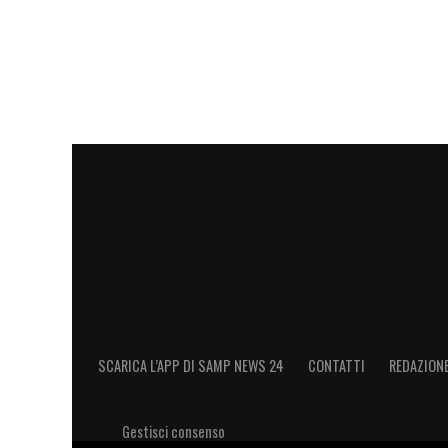
LA PLAYLIST DELLE NOSTRE TOP NEW
SCARICA L’APP DI SAMP NEWS 24
CONTATTI
REDAZION
Gestisci consenso