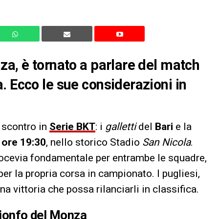
za, è tornato a parlare del match
. Ecco le sue considerazioni in
e scontro in
Serie BKT
: i
galletti
del
Bari
e la
e
ore 19:30
, nello storico Stadio
San Nicola
.
 crocevia fondamentale per entrambe le squadre,
er la propria corsa in campionato. I pugliesi,
a vittoria che possa rilanciarli in classifica.
trionfo del Monza