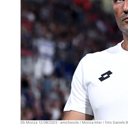
Db Monza 12/08/2025 - amichevole / Monza-Inter / foto Daniele B