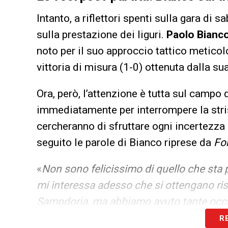
Intanto, a riflettori spenti sulla gara di 
sulla prestazione dei liguri.
Paolo Bianc
noto per il suo approccio tattico metico
vittoria di misura (1-0) ottenuta dalla su
Ora, però, l’attenzione è tutta sul campo d
immediatamente per interrompere la stris
cercheranno di sfruttare ogni incertezza d
seguito le parole di Bianco riprese da
Fo
«
Non sono felicissimo di quello che sta
mi interessa adesso che si ottengano risul
Sampdoria, ma abbiamo avuto tante occa
R
SEGUI LE ULTIME NEWS SULLA SAMPD