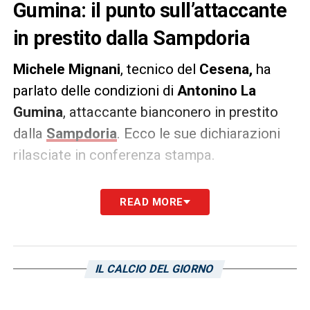
Gumina: il punto sull’attaccante
in prestito dalla Sampdoria
Michele Mignani
, tecnico del
Cesena,
ha
parlato delle condizioni di
Antonino La
Gumina
, attaccante bianconero in prestito
dalla
Sampdoria
. Ecco le sue dichiarazioni
rilasciate in conferenza stampa.
COMMENTO
–
«La Gumina ha lavorato forte
READ MORE
in settimana e sono convinto di poter
contare su di lui, già si allenava con noi da un
paio di settimane, però non mi dava la
IL CALCIO DEL GIORNO
sensazione di essere tornato quello di
prima. Russo ha fatto gli ultimi due