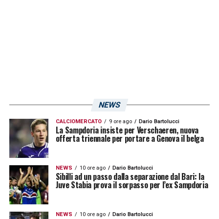
allenamenti con il gruppo, quindi verrà con
noi»
.
LA PLAYLIST DELLE NOSTRE TOP NEWS
NEWS
CALCIOMERCATO
9 ore ago
Dario Bartolucci
La Sampdoria insiste per Verschaeren, nuova
offerta triennale per portare a Genova il belga
NEWS
10 ore ago
Dario Bartolucci
Sibilli ad un passo dalla separazione dal Bari: la
Juve Stabia prova il sorpasso per l’ex Sampdoria
NEWS
10 ore ago
Dario Bartolucci