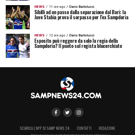
NEWS
11 ore ago
Dario Bartolucci
Sibilli ad un passo dalla separazione dal Bari: la
Juve Stabia prova il sorpasso per l’ex Sampdoria
NEWS
12 ore ago
Dario Bartolucci
Esposito può reggere da solo la regia della
Sampdoria? Il punto sul regista blucerchiato
SCARICA L’APP DI SAMP NEWS 24
CONTATTI
REDAZIONE