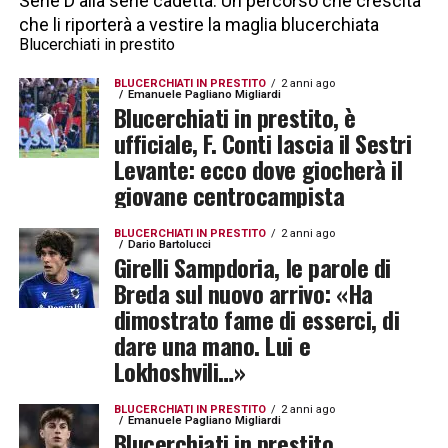
Serie D alla serie cadetta. Un percorso che crescita
che li riporterà a vestire la maglia blucerchiata
Blucerchiati in prestito
BLUCERCHIATI IN PRESTITO
2 anni ago
Emanuele Pagliano Migliardi
Blucerchiati in prestito, è
ufficiale, F. Conti lascia il Sestri
Levante: ecco dove giocherà il
giovane centrocampista
BLUCERCHIATI IN PRESTITO
2 anni ago
Dario Bartolucci
Girelli Sampdoria, le parole di
Breda sul nuovo arrivo: «Ha
dimostrato fame di esserci, di
dare una mano. Lui e
Lokhoshvili…»
BLUCERCHIATI IN PRESTITO
2 anni ago
Emanuele Pagliano Migliardi
Blucerchiati in prestito,