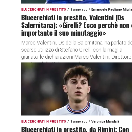
BLUCERCHIATI IN PRESTITO
1 anno ago
Emanuele Pagliano Miglia
Blucerchiati in prestito, Valentini (Ds
Salernitana): «Girelli? Ecco perchè non 
importante il suo minutaggio»
Marco Valentini, Ds della Salernitana, ha parlato d
scarso utilizzo di Stefano Girelli con la maglia
granata: le dichiarazioni Marco Valentini, Direttore
sportivo della Salernitana, ha...
BLUCERCHIATI IN PRESTITO
1 anno ago
Veronica Mandalà
Blucerchiati in prestito, da Rimini: Con