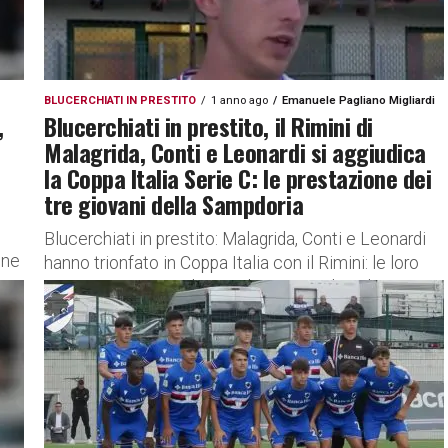
BLUCERCHIATI IN PRESTITO
1 anno ago
Emanuele Pagliano Migliardi
,
Blucerchiati in prestito, il Rimini di
Malagrida, Conti e Leonardi si aggiudica
la Coppa Italia Serie C: le prestazione dei
tre giovani della Sampdoria
Blucerchiati in prestito: Malagrida, Conti e Leonardi
one
hanno trionfato in Coppa Italia con il Rimini: le loro
prestazioni Serata da ricordare per Malagrida, Conti e
Leonardi....