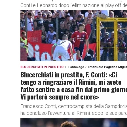
Conti e Leonardo dopo l’eliminazione ai play off de
Rimini. I dettagli In attesa di capire in quale...
BLUCERCHIATI IN PRESTITO
1 anno ago
Emanuele Pagliano Miglia
Blucerchiati in prestito, F. Conti: «Ci
tengo a ringraziare il Rimini, mi avete
fatto sentire a casa fin dal primo giorn
Vi porterò sempre nel cuore»
Francesco Conti, centrocampista della Sampdoria
ha concluso l’avventura al Rimini: ecco le sue par
di ringraziamento Francesco Conti, centrocampis
della Sampdoria, ha concluso l’avventura al Rimini..