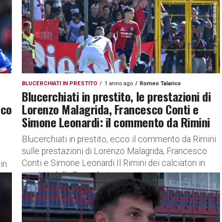
BLUCERCHIATI IN PRESTITO
1 anno ago
Romeo Talarico
Blucerchiati in prestito, le prestazioni di
sco
Lorenzo Malagrida, Francesco Conti e
Simone Leonardi: il commento da Rimini
Blucerchiati in prestito, ecco il commento da Rimini
sulle prestazioni di Lorenzo Malagrida, Francesco
Conti e Simone Leonardi Il Rimini dei calciatori in
in
prestito dalla Sampdoria...
3