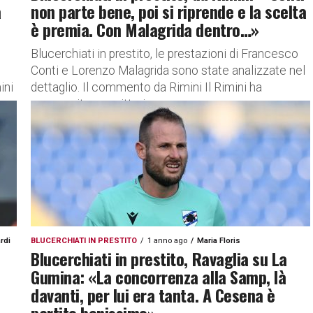
a
non parte bene, poi si riprende e la scelta
è premia. Con Malagrida dentro…»
Blucerchiati in prestito, le prestazioni di Francesco
Conti e Lorenzo Malagrida sono state analizzate nel
ini
dettaglio. Il commento da Rimini Il Rimini ha
conseguito una vittoria...
rdi
BLUCERCHIATI IN PRESTITO
1 anno ago
Maria Floris
Blucerchiati in prestito, Ravaglia su La
Gumina: «La concorrenza alla Samp, là
davanti, per lui era tanta. A Cesena è