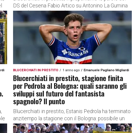
l
DS del Cesena Fabio Artico su Antonino La Gumina
Ecco di seguito le parole in conferenza stampa di...
rdi
BLUCERCHIATI IN PRESTITO
1 anno ago
Emanuele Pagliano Migliardi
Blucerchiati in prestito, stagione finita
per Pedrola al Bologna: quali saranno gli
o.
sviluppi sul futuro del fantasista
spagnolo? Il punto
,
Blucerchiati in prestito, Estanis Pedrola ha terminato
ole
anzitempo la stagione con il Bologna: possibile un
ta
ritorno alla Sampdoria. Il punto Attraverso un
.
comunicato il Bologna ha...