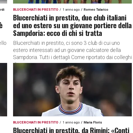
rdi
BLUCERCHIATI IN PRESTITO
1 anno ago
Romeo Talarico
Blucerchiati in prestito, due club italiani
è
ed uno estero su un giovane portiere della
Sampdoria: ecco di chi si tratta
ello
Blucerchiati in prestito, ci sono 3 club di cui uno
estero interessati ad un giovane calciatore della
Sampdoria. Tutti i dettagli Come riportato dai colleghi
di...
BLUCERCHIATI IN PRESTITO
1 anno ago
Maria Floris
Blucerchiati in prestito, da Rimini: «Conti