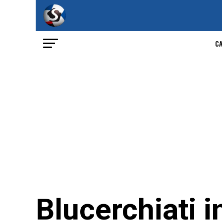
C
Blucerchiati i