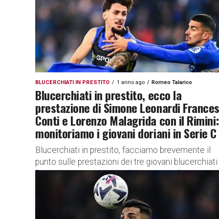
BLUCERCHIATI IN PRESTITO
1 anno ago
Romeo Talarico
Blucerchiati in prestito, ecco la
prestazione di Simone Leonardi France
Conti e Lorenzo Malagrida con il Rimini:
monitoriamo i giovani doriani in Serie C
Blucerchiati in prestito, facciamo brevemente il
punto sulle prestazioni dei tre giovani blucerchiati 
forza al Rimini Facciamo brevemente il punto sui 
blucerchiati in prestito...