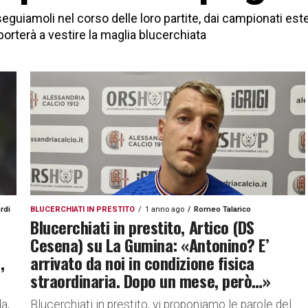
guiamoli nel corso delle loro partite, dai campionati esteri f
porterà a vestire la maglia blucerchiata
rdi
BLUCERCHIATI IN PRESTITO
1 anno ago
Romeo Talarico
Blucerchiati in prestito, Artico (DS
Cesena) su La Gumina: «Antonino? E’
,
arrivato da noi in condizione fisica
straordinaria. Dopo un mese, però…»
da,
Blucerchiati in prestito, vi proponiamo le parole del