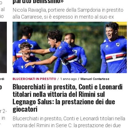
partito benissimo»
to
 al
Nicola Ravaglia, portiere della Sampdoria in prestito
io
alla Carrarese, si è espresso in merito al suo ex
compagno di squadra La Gumina. Le parole Nicola
Ravaglia,...
rdi
BLUCERCHIATI IN PRESTITO
1 anno ago
Manuel Contartese
o
Blucerchiati in prestito, Conti e Leonardi
titolari nella vittoria del Rimini sul
Legnago Salus: la prestazione dei due
giocatori
r 2-
 in
Blucerchiati in prestito, Conti e Leonardi titolari nella
r
vittoria del Rimini in Serie C: la prestazione dei due