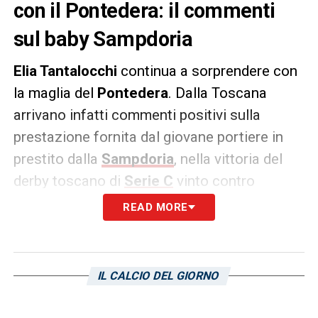
con il Pontedera: il commenti
sul baby Sampdoria
Elia Tantalocchi
continua a sorprendere con
la maglia del
Pontedera
. Dalla Toscana
arrivano infatti commenti positivi sulla
prestazione fornita dal giovane portiere in
prestito dalla
Sampdoria
, nella vittoria del
derby toscano di
Serie C
vinto contro
l’
Arezzo
.
READ MORE
PAROLE
–
«Una garanzia tra i pali granata»
,
questo il commento pubblicato dal portale
IL CALCIO DEL GIORNO
vtrend.it
sul giovane portiere.