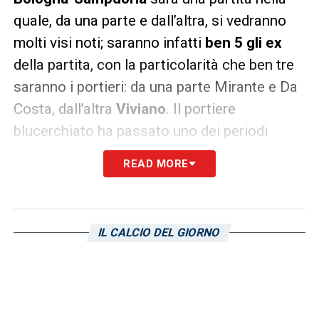
quale, da una parte e dall’altra, si vedranno
molti visi noti; saranno infatti
ben 5 gli ex
della partita, con la particolarità che ben tre
saranno i portieri: da una parte Mirante e Da
Costa, dall’altra
Viviano
. Il portiere
blucerchiato ha passato uno dei periodi
migliori della propria carriera in rossoblù fra
READ MORE
il 2009 e il 2011 prima di essere acquisito
dall’Inter. Per quanto riguarda
Mirante
, la
parentesi a Genova non è stata molto
IL CALCIO DEL GIORNO
fortunata: l’estremo difensore prelevato dalla
Juventus passò gran parte delle partite della
Sampdoria da spettatore vista l’inamovibilità
di Castellazzi, e preferì così andare a giocare