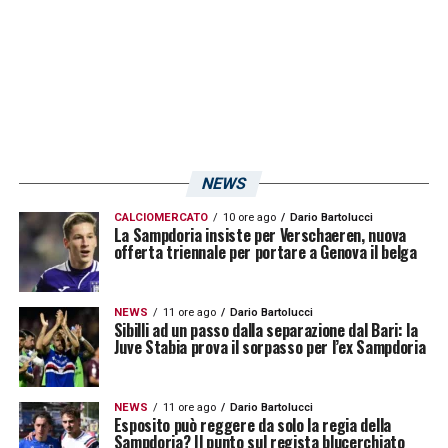
LA PLAYLIST DELLE NOSTRE TOP NEWS
NEWS
CALCIOMERCATO
10 ore ago
Dario Bartolucci
La Sampdoria insiste per Verschaeren, nuova
offerta triennale per portare a Genova il belga
NEWS
11 ore ago
Dario Bartolucci
Sibilli ad un passo dalla separazione dal Bari: la
Juve Stabia prova il sorpasso per l’ex Sampdoria
NEWS
11 ore ago
Dario Bartolucci
Esposito può reggere da solo la regia della
Sampdoria? Il punto sul regista blucerchiato