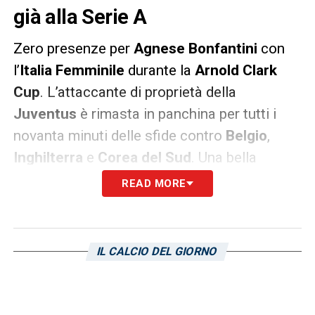
già alla Serie A
Zero presenze per
Agnese Bonfantini
con
l’
Italia Femminile
durante la
Arnold Clark
Cup
. L’attaccante di proprietà della
Juventus
è rimasta in panchina per tutti i
novanta minuti delle sfide contro
Belgio
,
Inghilterra
e
Corea del Sud
. Una bella
notizia per l’attaccante in prestito alla
READ MORE
Sampdoria Women
, che sarà a completa
disposizione del tecnico
Antonio Cincotta
per l’ultimo impegno della
regular season
IL CALCIO DEL GIORNO
contro la
Roma
. E poi testa agli spareggi per
mantenere la società blucerchiata in
Serie A
Femminile
.