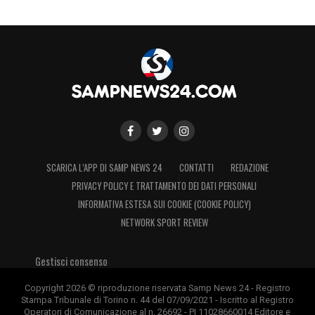
SCARICA L’APP DI SAMP NEWS 24
CONTATTI
REDAZIONE
PRIVACY POLICY E TRATTAMENTO DEI DATI PERSONALI
INFORMATIVA ESTESA SUI COOKIE (COOKIE POLICY)
NETWORK SPORT REVIEW
Gestisci consenso
Copyright 2026 © riproduzione riservata Samp News 24 - Registro
Stampa Tribunale di Torino n. 44 del 07/09/2021 - Iscritto al Registro
Operatori di Comunicazione al n. 26692 - PI 11028660014 Editore e