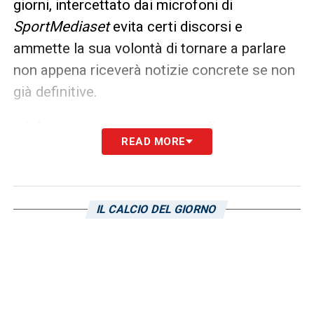
giorni, intercettato dai microfoni di
SportMediaset
evita certi discorsi e
ammette la sua volontà di tornare a parlare
non appena riceverà notizie concrete se non
già definitive.
«Ad oggi sono tecnicamente disoccupato.
READ MORE
Appena ci saranno buone nuove – dichiara
appunto Braida – sarò io a parlare».
IL CALCIO DEL GIORNO
LA PLAYLIST DELLE NOSTRE TOP NEWS