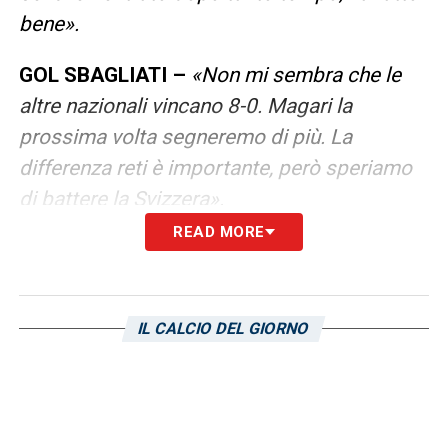
bene».
GOL SBAGLIATI –
«Non mi sembra che le
altre nazionali vincano 8-0. Magari la
prossima volta segneremo di più. La
differenza reti è importante, però speriamo
di battere la Svizzera».
READ MORE
LA PLAYLIST DELLE NOSTRE TOP NEWS
IL CALCIO DEL GIORNO