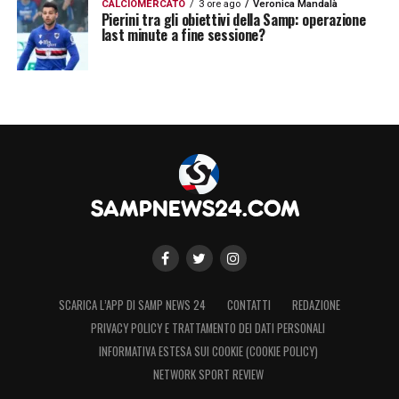
CALCIOMERCATO
3 ore ago
Veronica Mandalà
Pierini tra gli obiettivi della Samp: operazione
last minute a fine sessione?
SCARICA L’APP DI SAMP NEWS 24
CONTATTI
REDAZIONE
PRIVACY POLICY E TRATTAMENTO DEI DATI PERSONALI
INFORMATIVA ESTESA SUI COOKIE (COOKIE POLICY)
NETWORK SPORT REVIEW