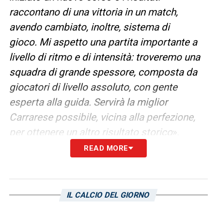
raccontano di una vittoria in un match,
avendo cambiato, inoltre, sistema di
gioco. Mi aspetto una partita importante a
livello di ritmo e di intensità: troveremo una
squadra di grande spessore, composta da
giocatori di livello assoluto, con gente
esperta alla guida. Servirà la miglior
Carrarese possibile, vicina alla perfezione,
per ottenere un altro risultato storico
».
READ MORE
CONDIZIONI SQUADRA
– «
Non aver giocato
lunedì ha certamente stravolto i piani
d’allenamento settimanali. Infatti, una volta
IL CALCIO DEL GIORNO
rientrati da Palermo, insieme allo staff
abbiamo optato per un potenziamento dei