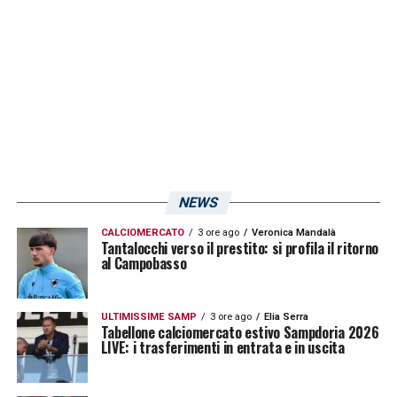
carichi di lavoro, anche nell’ottica del rush
finale che ci attenderà. A ogni modo, credo
che, soprattutto in queste fasi del
campionato, sia importante in ugual modo
considerare la tenuta sia fisica che mentale
di ogni singolo giocatore. Comunque, la
squadra sta bene e, come avrete visto,
NEWS
anche Bleve è finalmente tornato tra i
CALCIOMERCATO
3 ore ago
Veronica Mandalà
convocati, nonostante ancora non ci siano
Tantalocchi verso il prestito: si profila il ritorno
al Campobasso
certezze sul suo eventuale impiego
».
ULTIMISSIME SAMP
3 ore ago
Elia Serra
LA PLAYLIST DELLE NOSTRE TOP NEWS
Tabellone calciomercato estivo Sampdoria 2026
LIVE: i trasferimenti in entrata e in uscita