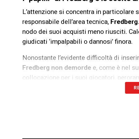
L’attenzione si concentra in particolare su
responsabile dell’area tecnica,
Fredberg
nodo dei suoi acquisti meno riusciti. Ca
giudicati ‘impalpabili o dannosi’ finora.
Nonostante l’evidente difficoltà di inser
Fredberg non demorde
e, come è nel su
collocazione per i suoi giocatori, perora
R
Tuttavia, l’alternativa è drastica: in ass
elementi rischiano seriamente di finire
f
della necessità di cambiare marcia. A l
Coubis
, che ormai è ai margini del proget
anche se la sua posizione non crea problem