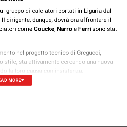
l gruppo di calciatori portati in Liguria dal
. Il dirigente, dunque, dovrà ora affrontare il
lciatori come
Coucke
,
Narro
e
Ferri
sono stati
imento nel progetto tecnico di Gregucci,
o stile, sta attivamente cercando una nuova
ndo la loro causa con insistenza.
EAD MORE
enza di valide soluzioni sul mercato, questi
uori rosa
, un segnale forte e inequivocabile
asciare la squadra dovrebbe essere anche
to e non rientra più nei piani della società,
i in termini di liste federali.