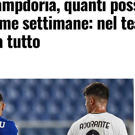
mpdoria, quanti poss
sime settimane: nel t
a tutto