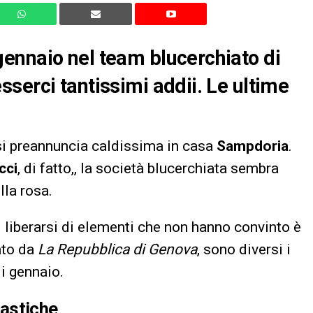
ennaio nel team blucerchiato di
serci tantissimi addii. Le ultime
si preannuncia caldissima in casa
Sampdoria
.
cci
, di fatto,, la società blucerchiata sembra
la rosa.
di liberarsi di elementi che non hanno convinto è
ato da
La Repubblica di Genova
, sono diversi i
di gennaio.
drastiche