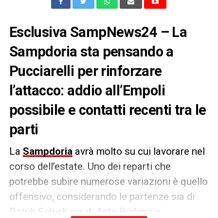
Esclusiva SampNews24 – La
Sampdoria sta pensando a
Pucciarelli per rinforzare
l’attacco: addio all’Empoli
possibile e contatti recenti tra le
parti
La
Sampdoria
avrà molto su cui lavorare nel
corso dell’estate. Uno dei reparti che
potrebbe subire numerose variazioni è quello
offensivo, considerando le partenze sia di
Patrik Schick sia di Ante Budimir e