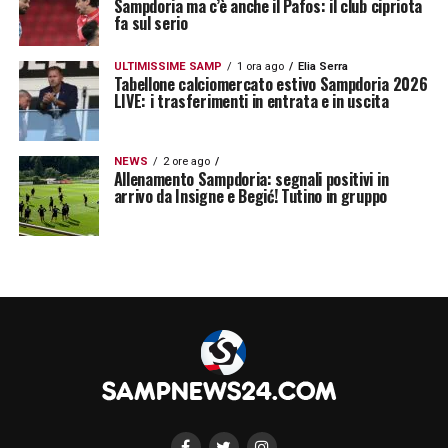
proprio la presenza del tecnico blucerchiato,
Sampdoria ma c’è anche il Pafos: il club cipriota
fa sul serio
e nelle prossime ore la situazione potrebbe
sbloccarsi. L’unico nodo si rivelerebbe
ULTIMISSIME SAMP
1 ora ago
Elia Serra
Tabellone calciomercato estivo Sampdoria 2026
essere il prezzo del cartellino, con l’Empoli
LIVE: i trasferimenti in entrata e in uscita
non intenzionato a fare sconti nonostante la
retrocessione.
NEWS
2 ore ago
Allenamento Sampdoria: segnali positivi in
arrivo da Insigne e Begić! Tutino in gruppo
LA PLAYLIST DELLE NOSTRE TOP NEWS