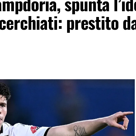
mpdoria, spunta l’id
erchiati: prestito da