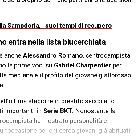
della Sampdoria, i suoi tempi di recupero
entra nella lista blucerchiata
’è anche
Alessandro Romano
, centrocampista
po le prime voci su
Gabriel Charpentier
per
lla mediana e il profilo del giovane giallorosso
a.
ll’ultima stagione in prestito secco allo
i importanti in
Serie BKT
. Nonostante la
ntrocampista ha mostrato personalità e
un’occasione per chi cerca giovani già abituati