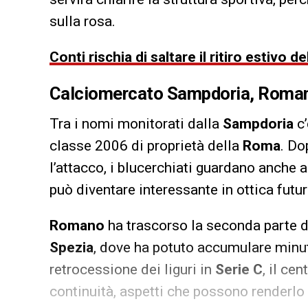
sulla rosa.
Conti rischia di saltare il ritiro estivo 
Calciomercato Sampdoria, Romano 
Tra i nomi monitorati dalla
Sampdoria
c
classe 2006 di proprietà della
Roma
. Do
l’attacco, i blucerchiati guardano anche a
può diventare interessante in ottica futur
Romano
ha trascorso la seconda parte de
Spezia
, dove ha potuto accumulare minut
retrocessione dei liguri in
Serie C
, il ce
continuità, aspetti che possono renderlo 