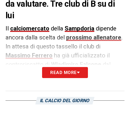
da valutare. Tre club di B su di
lui
Il
calciomercato
della
Sampdoria
dipende
ancora dalla scelta del
prossimo allenatore
.
In attesa di questo tassello il club di
Massimo Ferrero
ha già ufficializzato il
controriscatto di
Wladimiro Falcone
dal
Cosenza
. La situazione del portiere è ancora
READ MORE
in stand-by ma a Corte Lambruschini sono
arrivati i primi rumors.
IL CALCIO DEL GIORNO
Secondo quanto raccolto da
SerieBnews.com
, tre club della cadetteria
hanno messo gli occhi su Falcone. Due delle