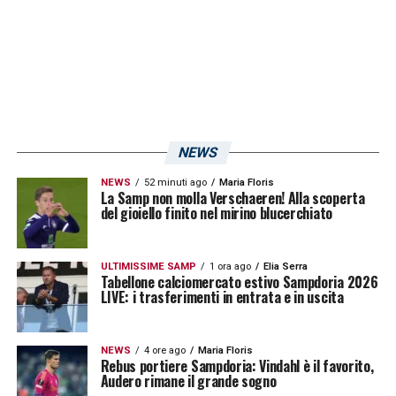
retrocesse,
Benevento
e
Crotone
, e una in
cerca di riscatto, il
Brescia
di
Filippo Inzaghi
.
I calabresi hanno perso il loro portiere,
Cordaz ha firmato con l’Inter, e le altre due
compagini rischiano di seguire i rossoblù.
Situazione da monitorare.
NEWS
NEWS
52 minuti ago
Maria Floris
La Samp non molla Verschaeren! Alla scoperta
LA PLAYLIST DELLE NOSTRE TOP NEWS
del gioiello finito nel mirino blucerchiato
ULTIMISSIME SAMP
1 ora ago
Elia Serra
Tabellone calciomercato estivo Sampdoria 2026
LIVE: i trasferimenti in entrata e in uscita
NEWS
4 ore ago
Maria Floris
Rebus portiere Sampdoria: Vindahl è il favorito,
Audero rimane il grande sogno