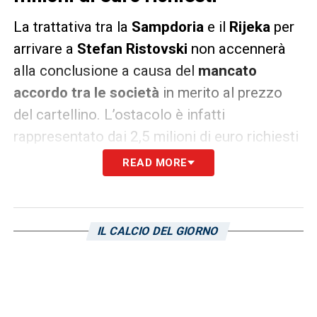
La trattativa tra la
Sampdoria
e il
Rijeka
per
arrivare a
Stefan Ristovski
non accennerà
alla conclusione a causa del
mancato
accordo tra le società
in merito al prezzo
del cartellino. L’ostacolo è infatti
rappresentato dai 2,5 milioni di euro richiesti
dai croati per il trasferimento a titolo
READ MORE
definitivo del terzino, che ha espresso a più
riprese il proprio gradimento per la
destinazione ligure e
ricevuto il benestare dal
IL CALCIO DEL GIORNO
tecnico Marco Giampaolo
.
SAMPDORIA E RISTOVSKI, NULLA DA FARE
–
La Sampdoria ha provato nei giorni scorsi
a far calare leggermente il costo del