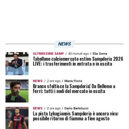
giocatore, senza tuttavia ottenere gli effetti
sperati. Ristovski è
considerato una pedina
importante
all’interno dello scacchiere del
Rijeka e una sua cessione a gennaio non può
che avere un impatto notevole sul mercato.
NEWS
Saltata l’operazione e concluso il primo
ULTIMISSIME SAMP
45 minuti ago
Elia Serra
Tabellone calciomercato estivo Sampdoria 2026
acquisto con Bereszynski, il Doria valuterà la
LIVE: i trasferimenti in entrata e in uscita
permanenza di Pedro Pereira e altri profili
come quello di Davide Santon.
NEWS
2 ore ago
Maria Floris
Branco sfoltisce la Sampdoria! Da Bellemo a
Ferri: tutti i nodi del mercato in uscita
LA PLAYLIST DELLE NOSTRE TOP NEWS
NEWS
2 ore ago
Dario Bartolucci
La pista Lykogiannis Sampdoria è ancora viva:
possibile ritorno di fiamma a fine agosto