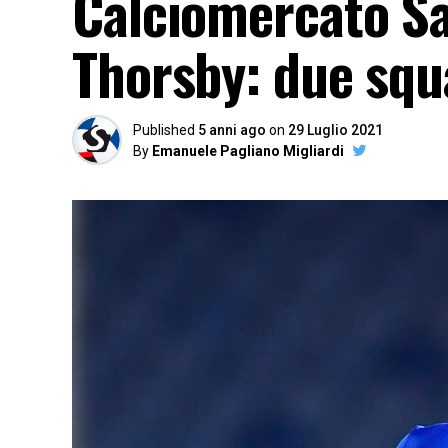
Calciomercato Sa
Thorsby: due squ
Published
5 anni ago
on
29 Luglio 2021
By
Emanuele Pagliano Migliardi