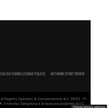
ESA SUI COOKIE (COOKIE POLICY)
NETWORK SPORT REVIEW
al Registro Operatori di Comunicazione al n. 26692 - PI
. Il marchio Sampdoria è di esclusiva proprietà di U.C.
Change privacy settings