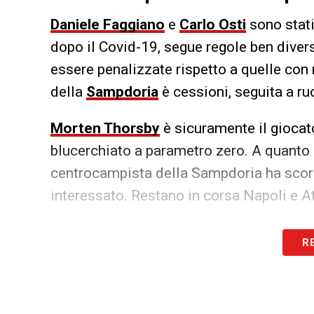
Daniele Faggiano
e
Carlo Osti
sono stati
dopo il Covid-19, segue regole ben divers
essere penalizzate rispetto a quelle con 
della
Sampdoria
è cessioni, seguita a ru
Morten Thorsby
è sicuramente il giocato
blucerchiato a parametro zero. A quanto
centrocampista della Sampdoria ha scora
interessato. Restano in corsa Napoli e A
LA PLAYLIST DELLE NOSTRE TOP NEW
R