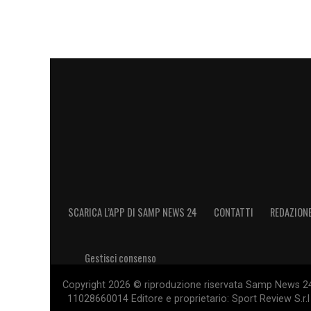
SCARICA L’APP DI SAMP NEWS 24
CONTATTI
REDAZION
Gestisci consenso
Copyright 2026 © riproduzione riservata Samp News 24 -
11028660014 Editore e proprietario: Sport Review S.r.l