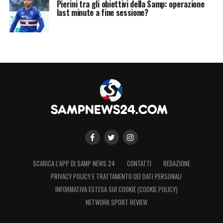
Pierini tra gli obiettivi della Samp: operazione
last minute a fine sessione?
SCARICA L’APP DI SAMP NEWS 24
CONTATTI
REDAZIONE
PRIVACY POLICY E TRATTAMENTO DEI DATI PERSONALI
INFORMATIVA ESTESA SUI COOKIE (COOKIE POLICY)
NETWORK SPORT REVIEW