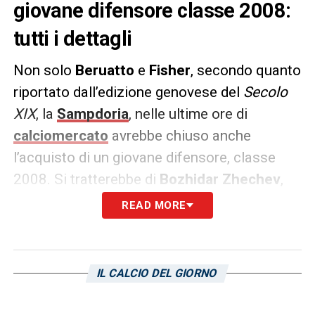
giovane difensore classe 2008:
tutti i dettagli
Non solo
Beruatto
e
Fisher
, secondo quanto
riportato dall’edizione genovese del
Secolo
XIX
, la
Sampdoria
, nelle ultime ore di
calciomercato
avrebbe chiuso anche
l’acquisto di un giovane difensore, classe
2008. Si tratterebbe di
Bozhidar Zhechev
,
centrale bulgaro in arrivo dal
Cherno More
.
READ MORE
Si tratta di un Primavera, ma che con la
maglia doriana potrebbe avere lo stesso
percorso effettuato da
Giovanni Leoni
.
IL CALCIO DEL GIORNO
LA PLAYLIST DELLE NOSTRE TOP NEWS