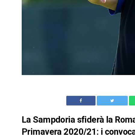
La Sampdoria sfiderà la Roma
Primavera 2020/21: i convocat