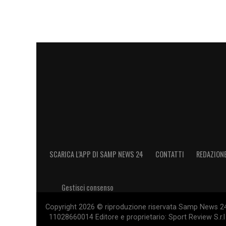
LA PLAYLIST DELLE NOSTRE TOP NEW
SCARICA L’APP DI SAMP NEWS 24
CONTATTI
REDAZION
Gestisci consenso
Copyright 2026 © riproduzione riservata Samp News 24 -
11028660014 Editore e proprietario: Sport Review S.r.l