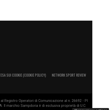
ESA SUI COOKIE (COOKIE POLICY)
NETWORK SPORT REVIEW
al Registro Operatori di Comunicazione al n. 26692 - PI
. Il marchio Sampdoria è di esclusiva proprietà di U.C.