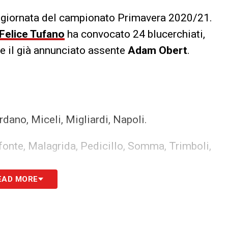
 giornata del campionato Primavera 2020/21.
Felice Tufano
ha convocato 24 blucerchiati,
e il già annunciato assente
Adam Obert
.
rdano, Miceli, Migliardi, Napoli.
ofonte, Malagrida, Pedicillo, Somma, Trimboli,
EAD MORE
yk, Marrale, Montevago, Prelec.