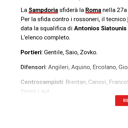
La
Sampdoria
sfiderà la
Roma
nella 27a
Per la sfida contro i rossoneri, il tecnico
data la squalifica di
Antonios Siatounis
L’elenco completo.
Portieri
: Gentile, Saio, Zovko.
Difensori
: Angileri, Aquino, Ercolano, Gio
Centrocampisti
: Brentan, Canovi, Franc
Yepes Laut.
R
Attaccanti
: Di Stefano, Gaggero, Krawcz