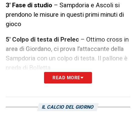
3′ Fase di studio
– Sampdoria e Ascoli si
prendono le misure in questi primi minuti di
gioco
5′ Colpo di testa di Prelec
– Ottimo cross in
area di Giordano, ci prova l’attaccante della
Sampdoria con un colpo di testa. Il pallone è
preda di Bolletta
READ MORE
9′ Gol di Angileri
– Sugli sviluppi di un calcio
d’angolo battuto da Trimboli, svetta di testa
Angileri e batte in rete portando in vantaggio
IL CALCIO DEL GIORNO
i blucerchiati
17′ Tiro di Di Stefano
– Contropiede della