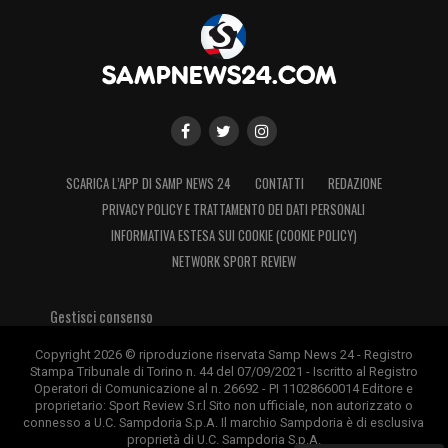
impegna Zovko su punizione, la traversa
permette a Milani di calciare il pallone del
possibile 3-1 che diventa un assist per Neri,
ma l’esterno viola è in posizione di fuorigioco
34′ Gol di Pierozzi –
Il difensore della
Fiorentina supera Ercolano e trafigge Zovko:
SCARICA L’APP DI SAMP NEWS 24
CONTATTI
REDAZIONE
PRIVACY POLICY E TRATTAMENTO DEI DATI PERSONALI
i viola accorciano le distanze
INFORMATIVA ESTESA SUI COOKIE (COOKIE POLICY)
NETWORK SPORT REVIEW
37′ Gol di Giordano –
Il blucerchiato
raccoglie il traversone di Yepes, brucia Milani
Gestisci consenso
con una finta secca e incrocia sul palo
lontano con una conclusione a giro: poker
Copyright 2026 © riproduzione riservata Samp News 24 - Registro
Stampa Tribunale di Torino n. 44 del 07/09/2021 - Iscritto al Registro
blucerchiato!
Operatori di Comunicazione al n. 26692 - PI 11028660014 Editore e
proprietario: Sport Review S.r.l Sito non ufficiale, non autorizzato o
connesso a U.C. Sampdoria S.p.A. Il marchio Sampdoria è di esclusiva
45’+2′ Fine primo tempo –
Le squadre
proprietà di U.C. Sampdoria S.p.A.