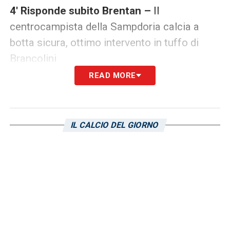
4′ Risponde subito Brentan –
Il
centrocampista della Sampdoria calcia a
botta sicura, ottimo intervento in tuffo di
Brancolini
READ MORE
9′ Conclusione di Milani –
Destro potente
che non inquadra lo specchio della porta
IL CALCIO DEL GIORNO
10′ Ancora Munteanu –
Il numero 9 viola
tenta la botta da posizione defilata,
splendido allungo di Zovko in calcio d’angolo
13′ Gol di Napoli –
Il calciatore della
Sampdoria sbuca sul secondo palo e
deposita in rete il cross di Brentan: