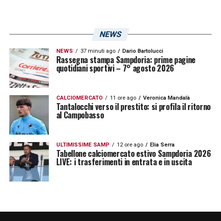
blucerchiati avanti sulla Fiorentina!
16′ Tiro di Neri –
L’esterno ci prova dalla
NEWS
distanza, Zovko blocca senza problemi
NEWS
37 minuti ago
Dario Bartolucci
Rassegna stampa Sampdoria: prime pagine
18′
Gol di Siatounis –
quotidiani sportivi – 7° agosto 2026
Il centrocampista
greco si coordina alla perfezione e disegna
una traiettoria imprendibile per Brancolini:
CALCIOMERCATO
11 ore ago
Veronica Mandalà
Tantalocchi verso il prestito: si profila il ritorno
raddoppio capolavoro della Sampdoria!
al Campobasso
26′ Gol di Di Stefano –
L’attaccante della
ULTIMISSIME SAMP
12 ore ago
Elia Serra
Tabellone calciomercato estivo Sampdoria 2026
Sampdoria deve solo appoggiare in porta la
LIVE: i trasferimenti in entrata e in uscita
spettacolare giocata sulla sinistra di Prelec:
ciclone blucerchiato!
30′ Gol annullato alla Fiorentina –
Fiorini