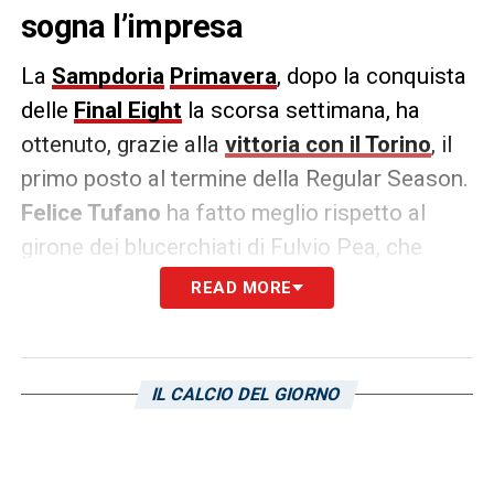
sogna l’impresa
La
Sampdoria
Primavera
, dopo la conquista
delle
Final Eight
la scorsa settimana, ha
ottenuto, grazie alla
vittoria con il Torino
, il
primo posto al termine della Regular Season.
Felice Tufano
ha fatto meglio rispetto al
girone dei blucerchiati di Fulvio Pea, che
vinsero il campionato nel 2008.
READ MORE
Quella Sampdoria arrivò, infatti, seconda,
dietro alla
Juventus
, in un format diverso
IL CALCIO DEL GIORNO
rispetto a quello attuale. Poi la scalata che
consegnò ai genovesi il tricolore al termine
della finale con l’
Inter
. Ora, tredici anni dopo,