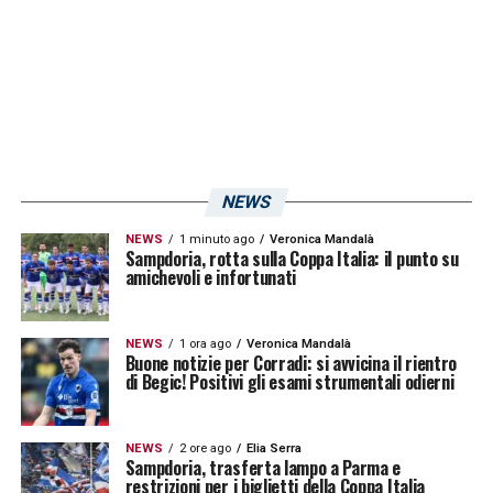
lo stesso obiettivo: regalare un trofeo
prestigioso al club.
La maturità raggiunta
dai ragazzi di Tufano fa sperare
.
LA PLAYLIST DELLE NOSTRE TOP NEWS
NEWS
NEWS
1 minuto ago
Veronica Mandalà
Sampdoria, rotta sulla Coppa Italia: il punto su
amichevoli e infortunati
NEWS
1 ora ago
Veronica Mandalà
Buone notizie per Corradi: si avvicina il rientro
di Begic! Positivi gli esami strumentali odierni
NEWS
2 ore ago
Elia Serra
Sampdoria, trasferta lampo a Parma e
restrizioni per i biglietti della Coppa Italia