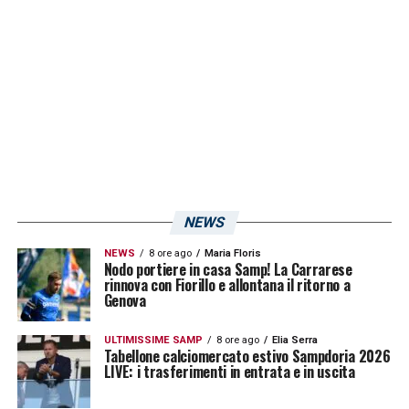
impostando il gioco dei suoi e rompendo
continuamente quello degli avversari. Una
prestazione da vero
leader
del centrocampo,
che ha dimostrato quanto sia stata
importante la scelta, da parte della società,
di non privarsi del numero 34 in estate,
estendendo anche la durata del suo
contratto. A Udine, invece, le cose sono
NEWS
andate un po’ diversamente: la gabbia
NEWS
8 ore ago
Maria Floris
Nodo portiere in casa Samp! La Carrarese
pensata da Del Neri appositamente per il
rinnova con Fiorillo e allontana il ritorno a
Genova
mediano doriano ha funzionato a dovere, e
Torreira, come tutta la squadra, ha faticato
ULTIMISSIME SAMP
8 ore ago
Elia Serra
Tabellone calciomercato estivo Sampdoria 2026
molto a restare sui propri livelli di
LIVE: i trasferimenti in entrata e in uscita
rendimento, causando anche il secondo