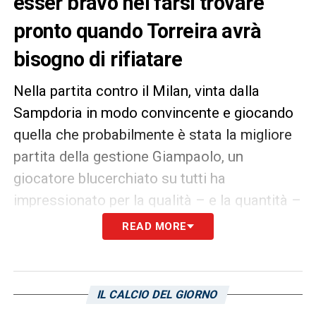
esser bravo nel farsi trovare
pronto quando Torreira avrà
bisogno di rifiatare
Nella partita contro il Milan, vinta dalla
Sampdoria in modo convincente e giocando
quella che probabilmente è stata la migliore
partita della gestione Giampaolo, un
giocatore blucerchiato su tutti ha
impressionato per la qualità – e la quantità –
della propria prestazione, Lucas
Torreira
. Il
READ MORE
piccolo centrocampista urugagio ha dato
battaglia agli avversari rossoneri vincendo
praticamente ogni contrasto, salvando il
IL CALCIO DEL GIORNO
possibile 0-1 su Kessié nel secondo tempo,