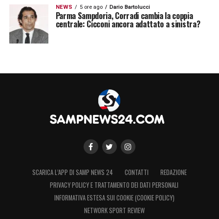
NEWS
5 ore ago
Dario Bartolucci
Parma Sampdoria, Corradi cambia la coppia
centrale: Cicconi ancora adattato a sinistra?
SCARICA L’APP DI SAMP NEWS 24
CONTATTI
REDAZIONE
PRIVACY POLICY E TRATTAMENTO DEI DATI PERSONALI
INFORMATIVA ESTESA SUI COOKIE (COOKIE POLICY)
NETWORK SPORT REVIEW