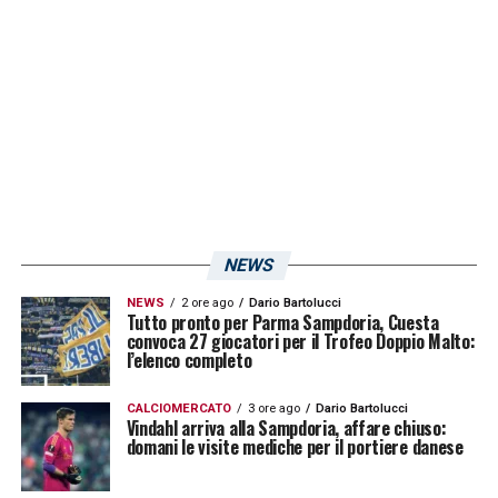
quando l’allora formazione allenata da
Andrea Sottil
supero 3-5 il
Cesena
allo
Stadio
Manuzzi
, da lì in poi sono 7 pareggi e
5 sconfitte in 12 partite. Quella contro i
giallorossi non è una trasferta semplice, ma i
doriani cercheranno di interrompere questa
striscia negativa.
NEWS
LA PLAYLIST DELLE NOSTRE TOP NEWS
NEWS
2 ore ago
Dario Bartolucci
Tutto pronto per Parma Sampdoria, Cuesta
convoca 27 giocatori per il Trofeo Doppio Malto:
l’elenco completo
CALCIOMERCATO
3 ore ago
Dario Bartolucci
Vindahl arriva alla Sampdoria, affare chiuso:
domani le visite mediche per il portiere danese