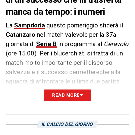
manca da tempo: i numeri
La
Sampdoria
questo pomeriggio sfiderà il
Catanzaro
nel match valevole per la 37a
giornata di
Serie B
in programma al
Ceravolo
(ore 15.00). Per i blucerchiati si tratta di un
match molto importante per il discorso
salvezza e il successo permetterebbe alla
squadra di affrontare le ultime due partite
contro
Salernitana
e
Juve Stabia
con più
READ MORE
tranquillità.
Come sottolineato dall’edizione genovese
del
Secolo XIX
, i tre punti lontano dal
Ferraris
IL CALCIO DEL GIORNO
mancano ormai da tempo: era il 20 ottobre