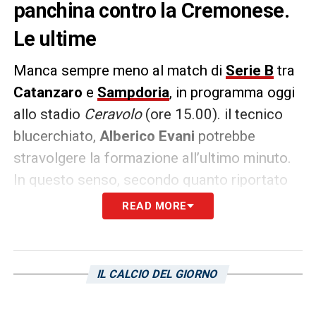
panchina contro la Cremonese.
Le ultime
Manca sempre meno al match di
Serie B
tra
Catanzaro
e
Sampdoria
, in programma oggi
allo stadio
Ceravolo
(ore 15.00). il tecnico
blucerchiato,
Alberico Evani
potrebbe
stravolgere la formazione all’ultimo minuto.
In questo senso, secondo quanto riportato
da
Tuttosport
, potrebbe trovare spazio
READ MORE
nell’undici iniziale anche
Massimo Coda
dopo la panchina contro la
Cremonese
.
Staremo a vedere quali saranno le scelte del
IL CALCIO DEL GIORNO
mister doriano.