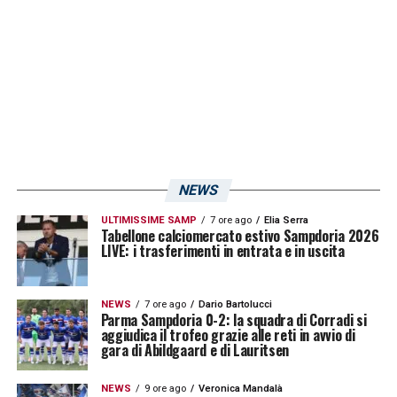
LA PLAYLIST DELLE NOSTRE TOP NEWS
NEWS
ULTIMISSIME SAMP
7 ore ago
Elia Serra
Tabellone calciomercato estivo Sampdoria 2026
LIVE: i trasferimenti in entrata e in uscita
NEWS
7 ore ago
Dario Bartolucci
Parma Sampdoria 0-2: la squadra di Corradi si
aggiudica il trofeo grazie alle reti in avvio di
gara di Abildgaard e di Lauritsen
NEWS
9 ore ago
Veronica Mandalà