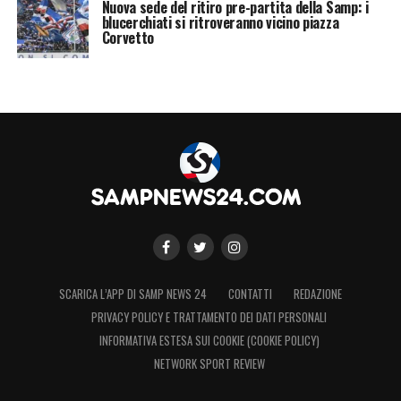
Nuova sede del ritiro pre-partita della Samp: i
blucerchiati si ritroveranno vicino piazza
Corvetto
SCARICA L’APP DI SAMP NEWS 24
CONTATTI
REDAZIONE
PRIVACY POLICY E TRATTAMENTO DEI DATI PERSONALI
INFORMATIVA ESTESA SUI COOKIE (COOKIE POLICY)
NETWORK SPORT REVIEW