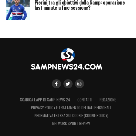
Pierini tra gli obiettivi della Samp: operazione
last minute a fine sessione?
SCARICA L’APP DI SAMP NEWS 24
CONTATTI
REDAZIONE
PRIVACY POLICY E TRATTAMENTO DEI DATI PERSONALI
INFORMATIVA ESTESA SUI COOKIE (COOKIE POLICY)
NETWORK SPORT REVIEW