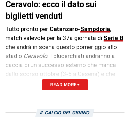
Ceravolo: ecco il dato sui
biglietti venduti
Tutto pronto per
Catanzaro-
Sampdoria
,
match valevole per la 37a giornata di
Serie B
che andrà in scena questo pomeriggio allo
stadio
Ceravolo
. I blucerchiati andranno a
caccia di un successo esterno che manca
dallo scorso ottobre (3-5 a Cesena) e che
sarebbe importantissimo in chiave salvezza.
READ MORE
Per raggiungere i tre punti la formazione di
Alberico Evani
potrà contare su un discreto
sostegno dei propri tifosi: secondo quanto
IL CALCIO DEL GIORNO
riportato dall’edizione genovese del
Secolo
XIX
saranno
400
i sostenitori blucerchiati nel