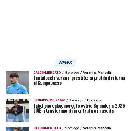
settore ospiti dell’impianto calabrese.
LA PLAYLIST DELLE NOSTRE TOP NEWS
NEWS
CALCIOMERCATO
8 ore ago
Veronica Mandalà
Tantalocchi verso il prestito: si profila il ritorno
al Campobasso
ULTIMISSIME SAMP
9 ore ago
Elia Serra
Tabellone calciomercato estivo Sampdoria 2026
LIVE: i trasferimenti in entrata e in uscita
CALCIOMERCATO
9 ore ago
Veronica Mandalà