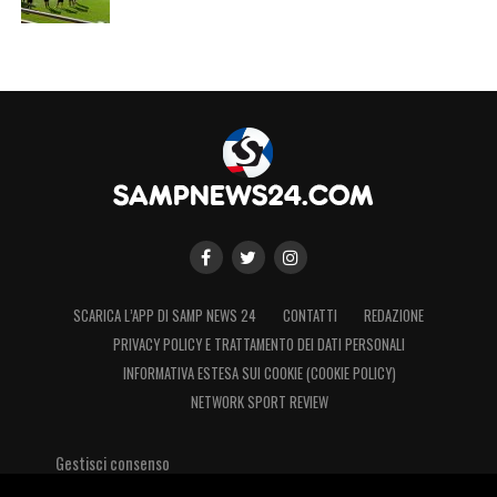
Purtroppo le cose non sono andate
come mi aspettavo ad inizio stagione e
SCARICA L’APP DI SAMP NEWS 24
CONTATTI
REDAZIONE
mi dispiace non aver potuto
PRIVACY POLICY E TRATTAMENTO DEI DATI PERSONALI
INFORMATIVA ESTESA SUI COOKIE (COOKIE POLICY)
dimostrare il mio valore a questa
NETWORK SPORT REVIEW
grande piazza, com’è quella della
Sampdoria! Ma comunque resto
Gestisci consenso
veramente felice e contento di aver