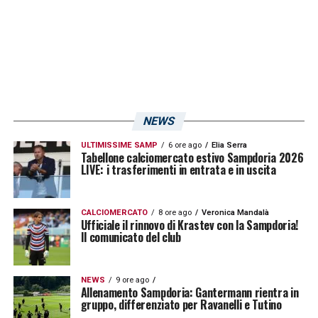
conosciuto dei compagni di squadra
eccezionali e dei tifosi che sin dal primo
minuto mi hanno fatto sentire parte di una
grande famiglia… Auguro ai miei compagni e
a tutti i tifosi una grande stagione, ricca di
soddisfazioni e vittorie»,
ha scritto
NEWS
su
Instagram
Luca Cigarini
.
ULTIMISSIME SAMP
6 ore ago
Elia Serra
Tabellone calciomercato estivo Sampdoria 2026
LIVE: i trasferimenti in entrata e in uscita
CALCIOMERCATO
8 ore ago
Veronica Mandalà
Ufficiale il rinnovo di Krastev con la Sampdoria!
Il comunicato del club
NEWS
9 ore ago
Allenamento Sampdoria: Gantermann rientra in
gruppo, differenziato per Ravanelli e Tutino