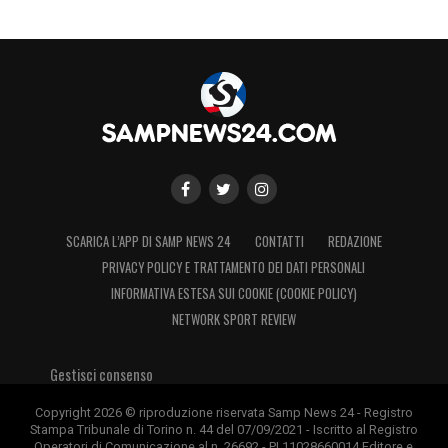
SCARICA L’APP DI SAMP NEWS 24
CONTATTI
REDAZIONE
PRIVACY POLICY E TRATTAMENTO DEI DATI PERSONALI
INFORMATIVA ESTESA SUI COOKIE (COOKIE POLICY)
NETWORK SPORT REVIEW
Gestisci consenso
Copyright 2026 © riproduzione riservata Samp News 24 - Registro
Stampa Tribunale di Torino n. 44 del 07/09/2021 - Iscritto al Registro
Operatori di Comunicazione al n. 26692 - PI 11028660014 Editore e