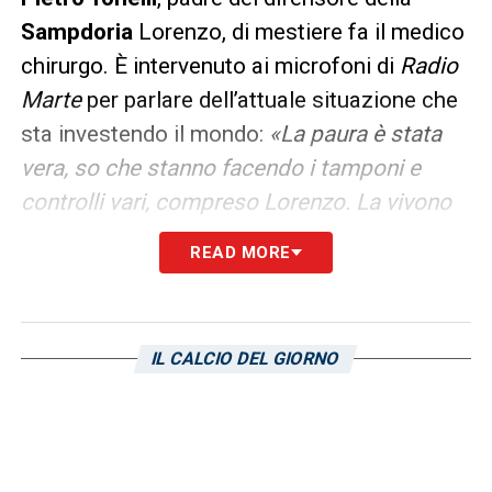
Sampdoria
Lorenzo, di mestiere fa il medico
chirurgo. È intervenuto ai microfoni di
Radio
Marte
per parlare dell’attuale situazione che
sta investendo il mondo:
«La paura è stata
vera, so che stanno facendo i tamponi e
controlli vari, compreso Lorenzo. La vivono
male. Ci sono tante situazioni e storie nella
READ MORE
storia. Da padre sono molto preoccupato».
«Si riscoprono degli affetti, ma è una
situazione preoccupante. Far ripartire il
IL CALCIO DEL GIORNO
campionato dal punto di vista fisico e
soprattutto mentale sarà complicato. Non
riguarda solo l’Italia ma tutto il mondo. Non