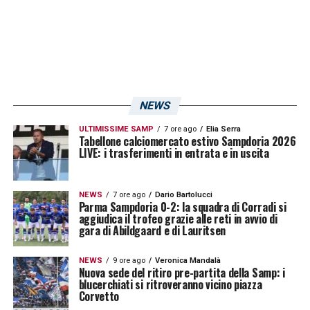
so quello che succederà a questi ragazzi.
Tutti i campionati europei sono fermi. La si
fa facile a volte a parlare di ricominciare, ma
per me sarebbe meglio finirla qui».
NEWS
LA PLAYLIST DELLE NOSTRE TOP NEWS
ULTIMISSIME SAMP
7 ore ago
Elia Serra
Tabellone calciomercato estivo Sampdoria 2026
LIVE: i trasferimenti in entrata e in uscita
NEWS
7 ore ago
Dario Bartolucci
Parma Sampdoria 0-2: la squadra di Corradi si
aggiudica il trofeo grazie alle reti in avvio di
gara di Abildgaard e di Lauritsen
NEWS
9 ore ago
Veronica Mandalà
Nuova sede del ritiro pre-partita della Samp: i
blucerchiati si ritroveranno vicino piazza
Corvetto